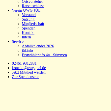
Ortsvorsteher
Ratsauschüsse
Verein UWG JÜL
Vorstand
Satzung
Mitgliedschaft
Spenden
Kontakt
Intern
Service
Abfallkalender 2026
jül.info
Erstwählerinfo 4×1 Stimmen
02461 9312831
kontakt@uwg-juel.de
Jetzt Mitglied werden
Zur Spendenseite