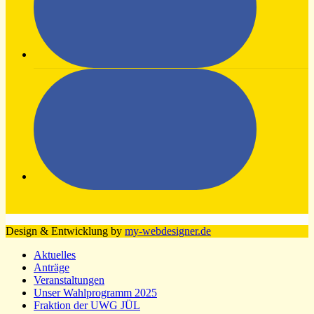
Design & Entwicklung by
my-webdesigner.de
Aktuelles
Anträge
Veranstaltungen
Unser Wahlprogramm 2025
Fraktion der UWG JÜL