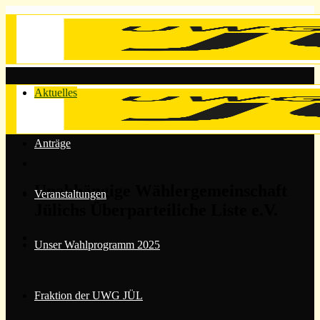
Zum
Inhalt
springen
Aktuelles
Anträge
Unabhängige Wählergemeinschaft
Veranstaltungen
Jülichs Überparteiliche Liste e.V.
Unser Wahlprogramm 2025
Fraktion der UWG JÜL