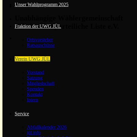
Unser Wahlprogramm 2025
Unabhängige Wählergemeinschaft
Jülichs Überparteiliche Liste e.V.
Fraktion der UWG JÜL
Ortsvorsteher
Ratsauschüsse
Verein UWG JÜL
Vorstand
Satzung
Mitgliedschaft
Spenden
Kontakt
Intern
Service
Abfallkalender 2026
jül.info