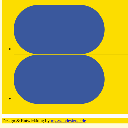
Design & Entwicklung by
my-webdesigner.de