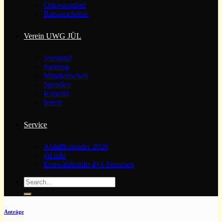
Ortsvorsteher
Ratsauschüsse
Verein UWG JÜL
Vorstand
Satzung
Mitgliedschaft
Spenden
Kontakt
Intern
Service
Abfallkalender 2026
jül.info
Erstwählerinfo 4×1 Stimmen
Anträge