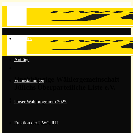
Zum
Inhalt
springen
Aktuelles
Anträge
Unabhängige Wählergemeinschaft
Veranstaltungen
Jülichs Überparteiliche Liste e.V.
Unser Wahlprogramm 2025
Fraktion der UWG JÜL