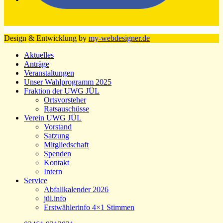
Design & Entwicklung by
my-webdesigner.de
Aktuelles
Anträge
Veranstaltungen
Unser Wahlprogramm 2025
Fraktion der UWG JÜL
Ortsvorsteher
Ratsauschüsse
Verein UWG JÜL
Vorstand
Satzung
Mitgliedschaft
Spenden
Kontakt
Intern
Service
Abfallkalender 2026
jül.info
Erstwählerinfo 4×1 Stimmen