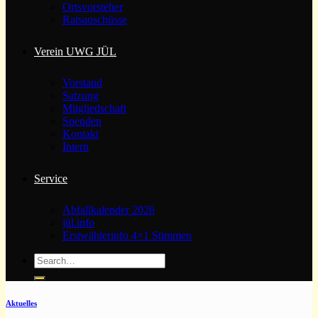
Ortsvorsteher
Ratsauschüsse
Verein UWG JÜL
Vorstand
Satzung
Mitgliedschaft
Spenden
Kontakt
Intern
Service
Abfallkalender 2026
jül.info
Erstwählerinfo 4×1 Stimmen
Aktuelles