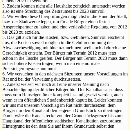
endend 2023 in Welldorf.
3. Zudem können nicht alle Haushalte zeitgleich untersucht werden,
also ist eine Streckung des Zeitraumes bis 2023 sinnvoll.
4. Wir wollen diese Überprüfungen möglichst in die Hand der Stadt,
bzw. der Stadtwerke legen, um für alle Bürger einen festen
Ansprechpartner zu haben und eine verlässliche Regelung von 2012
bis 2023 zu erzielen.
5. Das gilt auch für die Kosten, bzw. Gebühren. Sinnvoll erscheint
uns, die Kosten soweit möglich in die Gebührenordnung der
Abwasserbeseitigung mit hinein-zunehmen, weil auch dadurch eine
Gerechtigkeit entsteht. Der Bürger mit Termin 2012 muss jetzt
schon in die Tasche greifen. Der Bürger mit Termin 2023 muss dann
sicher höhere Kosten tragen, wenn man eine normale
Preissteigerungsrate annimmt.
6. Wir versuchen in den nächsten Sitzungen unsere Vorstellungen im
Rat und bei der Verwaltung durchzusetzen.
7. Zuletzt weisen wir noch auf eine unserer Meinung nach
Benachteiligung der Jülicher Bürger hin. Der Kanalhausanschluss
muss vom Hauseigentümer komplett instand gesetzt werden, auch
wenn er im öffentlichen Straßenbereich kaputt ist. Leider konnten
wir uns mit unserem Vorschlag im Rat nicht durchsetzen, dem
Bürger nur den Kanal auf dem eigenen Grundstück zu übertragen.
Damit wäre die Kanalstrecke von der Grundstücksgrenze bis zum
Hauptkanal der öffentlichen städtischen Kanalisation zuzuordnen.
Hintergrund ist der, dass Sie auf Ihrem Grundstück selbst den