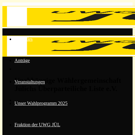
Zum
Inhalt
springen
Aktuelles
Anträge
Unabhängige Wählergemeinschaft
Veranstaltungen
Jülichs Überparteiliche Liste e.V.
Unser Wahlprogramm 2025
Fraktion der UWG JÜL