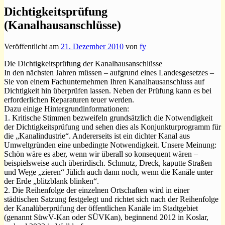
Dichtigkeitsprüfung
(Kanalhausanschlüsse)
Veröffentlicht am
21. Dezember 2010
von
fy
Die Dichtigkeitsprüfung der Kanalhausanschlüsse
In den nächsten Jahren müssen – aufgrund eines Landesgesetzes –
Sie von einem Fachunternehmen Ihren Kanalhausanschluss auf
Dichtigkeit hin überprüfen lassen. Neben der Prüfung kann es bei
erforderlichen Reparaturen teuer werden.
Dazu einige Hintergrundinformationen:
1. Kritische Stimmen bezweifeln grundsätzlich die Notwendigkeit
der Dichtigkeitsprüfung und sehen dies als Konjunkturprogramm für
die „Kanalindustrie“. Andererseits ist ein dichter Kanal aus
Umweltgründen eine unbedingte Notwendigkeit. Unsere Meinung:
Schön wäre es aber, wenn wir überall so konsequent wären –
beispielsweise auch überirdisch. Schmutz, Dreck, kaputte Straßen
und Wege „zieren“ Jülich auch dann noch, wenn die Kanäle unter
der Erde „blitzblank blinken“.
2. Die Reihenfolge der einzelnen Ortschaften wird in einer
städtischen Satzung festgelegt und richtet sich nach der Reihenfolge
der Kanalüberprüfung der öffentlichen Kanäle im Stadtgebiet
(genannt SüwV-Kan oder SÜVKan), beginnend 2012 in Koslar,