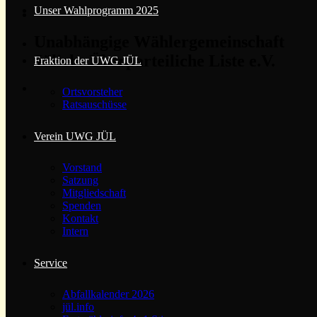
Unser Wahlprogramm 2025
Unabhängige Wählergemeinschaft
Jülichs Überparteiliche Liste e.V.
Fraktion der UWG JÜL
Ortsvorsteher
Ratsauschüsse
Verein UWG JÜL
Vorstand
Satzung
Mitgliedschaft
Spenden
Kontakt
Intern
Service
Abfallkalender 2026
jül.info