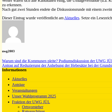
Weiter waren sich alle Kandidaten einig, die Umlageverbände (u.a. Kre
zu erkennen.
Nach gut zwei Stunden endete die Diskussionsrunde mit einem zweim
Dieser Eintrag wurde veröffentlicht am
Aktuelles
. Setze ein Lesezeic
uwg2003
Warum sind die Kommunen pleite? Podiumsdiskussion der UWG JÜL
Antrag auf Reduzierung der Anhebung der Hebesätze bei der Grunds
Informationen
Aktuelles
Anträge
Veranstaltungen
Unser Wahlprogramm 2025
Fraktion der UWG JÜL
Ortsvorsteher
Ratsauschüsse