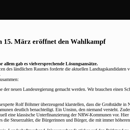
m 15. März eröffnet den Wahlkampf
or allem gab es vielversprechende Lösungsansätze.
cen des ländlichen Raumes forderte die aktuellen Landtagskandidat
.
 zusammen:
 der neuen Landesregierung gemacht werden. Wir brauchen einen Schu
perte Rolf Böhmer überzeugend klarstellen, dass die Großstädte in N
nen deutlich benachteiligt. Ein Unsinn, den niemand versteht. Zudem
ell eine klassische Unterfinanzierung der NRW-Kommunen vor. Hier m
 die Steuerzahler, die Bürgerinnen und Bürger, die mit immer höhere