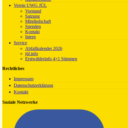
Verein UWG JÜL
Vorstand
Satzung
Mitgliedschaft
Spenden
Kontakt
Intern
Service
Abfallkalender 2026
jül.info
Erstwählerinfo 4×1 Stimmen
Rechtliches
Impressum
Datenschutzerklärung
Kontakt
Soziale Netzwerke