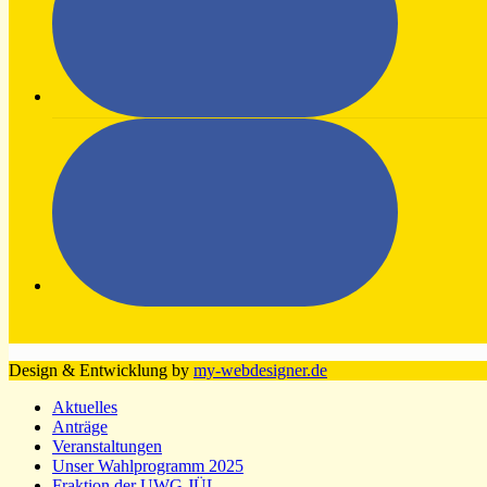
Design & Entwicklung by
my-webdesigner.de
Aktuelles
Anträge
Veranstaltungen
Unser Wahlprogramm 2025
Fraktion der UWG JÜL