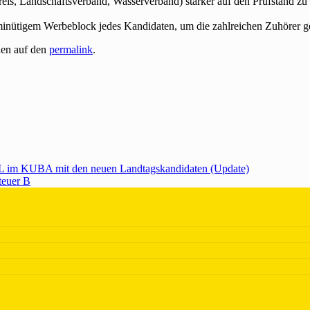
is, Landschaftsverband, Wasserverband) stärker auf den Prüfstand zu st
inütigem Werbeblock jedes Kandidaten, um die zahlreichen Zuhörer ge
hen auf den
permalink
.
 im KUBA mit den neuen Landtagskandidaten (Update)
teuer B