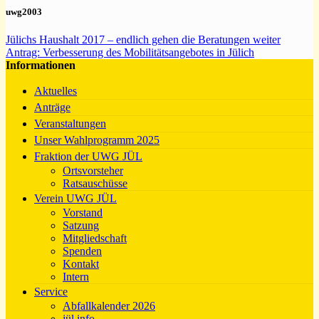
uwg2003
Jülichs Haushalt 2017 – endlich gehen die Beratungen weiter
Antrag: Verbesserung des Mobilitätsangebotes in Jülich
Informationen
Aktuelles
Anträge
Veranstaltungen
Unser Wahlprogramm 2025
Fraktion der UWG JÜL
Ortsvorsteher
Ratsauschüsse
Verein UWG JÜL
Vorstand
Satzung
Mitgliedschaft
Spenden
Kontakt
Intern
Service
Abfallkalender 2026
jül.info