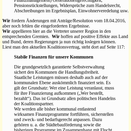
Finanzmanagement) Generationengerechtigkeit,
Pensionsrückstellungen, Widersprüche zum Handelsrecht,
Abschreibungen im Ergebnisplan, Einwohnerveredelung usw.
Wir
fordern Änderungen mit Anträge/Resolution vom 18.04.2016,
aber noch fehlen die eingeforderten Ergebnisse.
Wir
appellieren hier an die Vertreter unserer Region in den
entsprechenden Gremien.
Wir
hoffen auf positive Effekte aus Land
und Bund, deren Regierungen ja nun richtig loslegen können.
Liest man den aktuellen Koalitionsvertrag, steht dort auf Seite 117:
Stabile Finanzen für unsere Kommunen
Die grundgesetzlich garantierte Selbstverwaltung
sichert den Kommunen die Handlungsfreiheit.
Staatliche Leistungen müssen deshalb auch auf der
kommunalen Ebene auskömmlich finanziert sein. Es
gilt der Grundsatz: Wer eine Leistung veranlasst, muss
für ihre Finanzierung aufkommen („Wer bestellt,
bezahlt“). Das ist Grundsatz allen politischen Handelns
der Koalitionspartner.
Wir werden alle bisher kommunal entlastend
wirksamen Finanzprogramme fortführen, sicherstellen
und zweck- und bedarfsgerecht anpassen. Dazu
gehören u. a. die Städtebauförderung sowie die
bisherigen Programme im Zusammenhang mit Flucht,