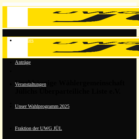
Zum
Inhalt
springen
Aktuelles
Anträge
Unabhängige Wählergemeinschaft
Veranstaltungen
Jülichs Überparteiliche Liste e.V.
Unser Wahlprogramm 2025
Fraktion der UWG JÜL