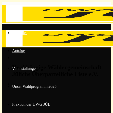
Zum
Inhalt
springen
Aktuelles
Anträge
Unabhängige Wählergemeinschaft
Veranstaltungen
Jülichs Überparteiliche Liste e.V.
Unser Wahlprogramm 2025
Fraktion der UWG JÜL