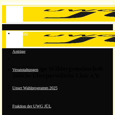
Zum
Inhalt
springen
Aktuelles
Anträge
Unabhängige Wählergemeinschaft
Veranstaltungen
Jülichs Überparteiliche Liste e.V.
Unser Wahlprogramm 2025
Fraktion der UWG JÜL