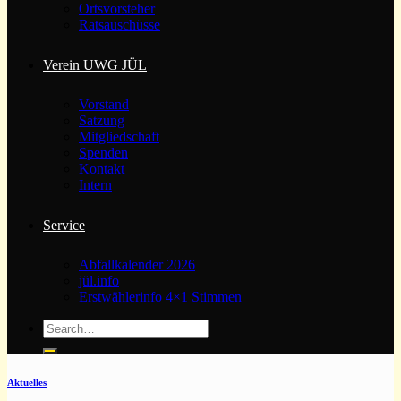
Ortsvorsteher
Ratsauschüsse
Verein UWG JÜL
Vorstand
Satzung
Mitgliedschaft
Spenden
Kontakt
Intern
Service
Abfallkalender 2026
jül.info
Erstwählerinfo 4×1 Stimmen
Aktuelles