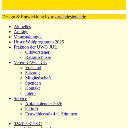
Design & Entwicklung by
my-webdesigner.de
Aktuelles
Anträge
Veranstaltungen
Unser Wahlprogramm 2025
Fraktion der UWG JÜL
Ortsvorsteher
Ratsauschüsse
Verein UWG JÜL
Vorstand
Satzung
Mitgliedschaft
Spenden
Kontakt
Intern
Service
Abfallkalender 2026
jül.info
Erstwählerinfo 4×1 Stimmen
02461 9312831