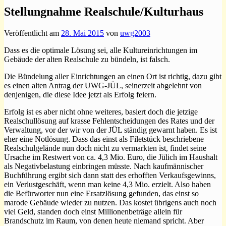
Stellungnahme Realschule/Kulturhaus
Veröffentlicht am
28. Mai 2015
von
uwg2003
Dass es die optimale Lösung sei, alle Kultureinrichtungen im
Gebäude der alten Realschule zu bündeln, ist falsch.
Die Bündelung aller Einrichtungen an einen Ort ist richtig, dazu gibt
es einen alten Antrag der UWG-JÜL, seinerzeit abgelehnt von
denjenigen, die diese Idee jetzt als Erfolg feiern.
Erfolg ist es aber nicht ohne weiteres, basiert doch die jetzige
Realschullösung auf krasse Fehlentscheidungen des Rates und der
Verwaltung, vor der wir von der JÜL ständig gewarnt haben. Es ist
eher eine Notlösung. Dass das einst als Filetstück beschriebene
Realschulgelände nun doch nicht zu vermarkten ist, findet seine
Ursache im Restwert von ca. 4,3 Mio. Euro, die Jülich im Haushalt
als Negativbelastung einbringen müsste. Nach kaufmännischer
Buchführung ergibt sich dann statt des erhofften Verkaufsgewinns,
ein Verlustgeschäft, wenn man keine 4,3 Mio. erzielt. Also haben
die Befürworter nun eine Ersatzlösung gefunden, das einst so
marode Gebäude wieder zu nutzen. Das kostet übrigens auch noch
viel Geld, standen doch einst Millionenbeträge allein für
Brandschutz im Raum, von denen heute niemand spricht. Aber