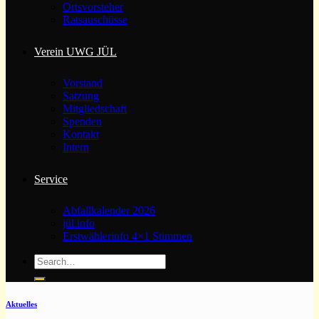
Ortsvorsteher
Ratsauschüsse
Verein UWG JÜL
Vorstand
Satzung
Mitgliedschaft
Spenden
Kontakt
Intern
Service
Abfallkalender 2026
jül.info
Erstwählerinfo 4×1 Stimmen
Aktuelles