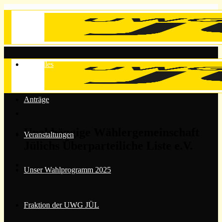
Zum
Inhalt
springen
Aktuelles
Anträge
Unabhängige Wählergemeinschaft
Veranstaltungen
Jülichs Überparteiliche Liste e.V.
Unser Wahlprogramm 2025
Fraktion der UWG JÜL