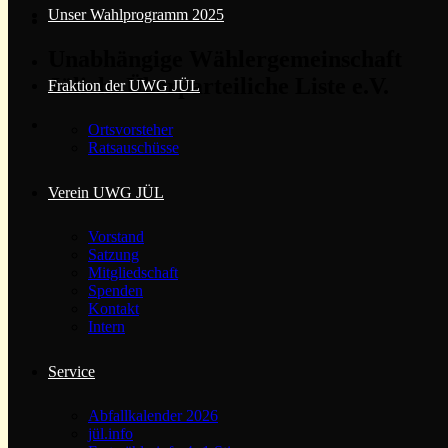
Unser Wahlprogramm 2025
Unabhängige Wählergemeinschaft
Jülichs Überparteiliche Liste e.V.
Fraktion der UWG JÜL
Ortsvorsteher
Ratsauschüsse
Verein UWG JÜL
Vorstand
Satzung
Mitgliedschaft
Spenden
Kontakt
Intern
Service
Abfallkalender 2026
jül.info