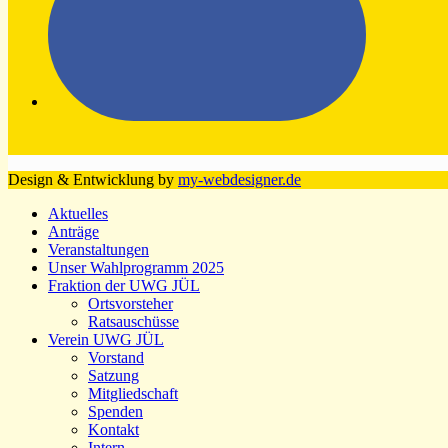
Design & Entwicklung by
my-webdesigner.de
Aktuelles
Anträge
Veranstaltungen
Unser Wahlprogramm 2025
Fraktion der UWG JÜL
Ortsvorsteher
Ratsauschüsse
Verein UWG JÜL
Vorstand
Satzung
Mitgliedschaft
Spenden
Kontakt
Intern