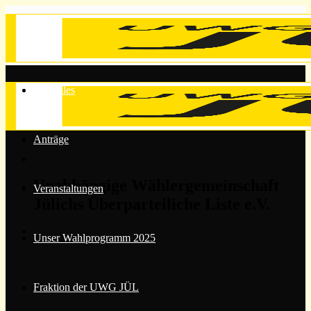
Zum
Inhalt
springen
Aktuelles
Anträge
Unabhängige Wählergemeinschaft
Veranstaltungen
Jülichs Überparteiliche Liste e.V.
Unser Wahlprogramm 2025
Fraktion der UWG JÜL