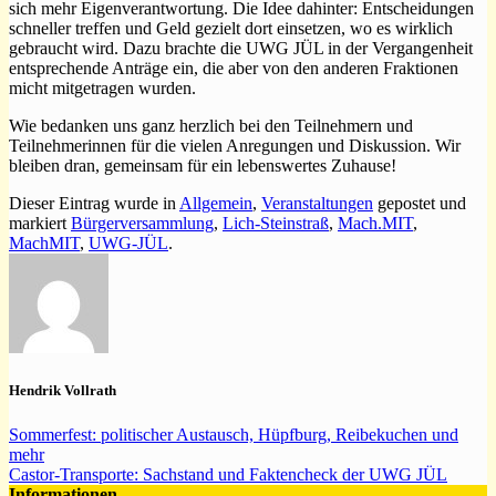
sich mehr Eigenverantwortung. Die Idee dahinter: Entscheidungen
schneller treffen und Geld gezielt dort einsetzen, wo es wirklich
gebraucht wird. Dazu brachte die UWG JÜL in der Vergangenheit
entsprechende Anträge ein, die aber von den anderen Fraktionen
micht mitgetragen wurden.
Wie bedanken uns ganz herzlich bei den Teilnehmern und
Teilnehmerinnen für die vielen Anregungen und Diskussion. Wir
bleiben dran, gemeinsam für ein lebenswertes Zuhause!
Dieser Eintrag wurde in
Allgemein
,
Veranstaltungen
gepostet und
markiert
Bürgerversammlung
,
Lich-Steinstraß
,
Mach.MIT
,
MachMIT
,
UWG-JÜL
.
Hendrik Vollrath
Sommerfest: politischer Austausch, Hüpfburg, Reibekuchen und
mehr
Castor-Transporte: Sachstand und Faktencheck der UWG JÜL
Informationen