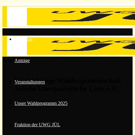
Zum
Inhalt
springen
Aktuelles
Anträge
Unabhängige Wählergemeinschaft
Veranstaltungen
Jülichs Überparteiliche Liste e.V.
Unser Wahlprogramm 2025
Fraktion der UWG JÜL