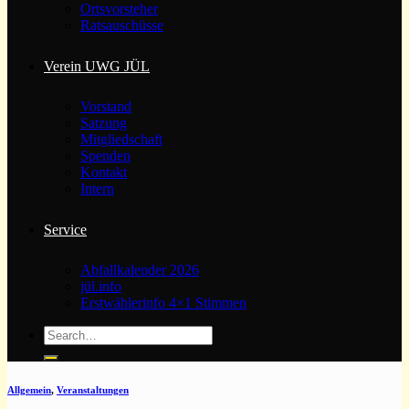
Ortsvorsteher
Ratsauschüsse
Verein UWG JÜL
Vorstand
Satzung
Mitgliedschaft
Spenden
Kontakt
Intern
Service
Abfallkalender 2026
jül.info
Erstwählerinfo 4×1 Stimmen
Allgemein
,
Veranstaltungen