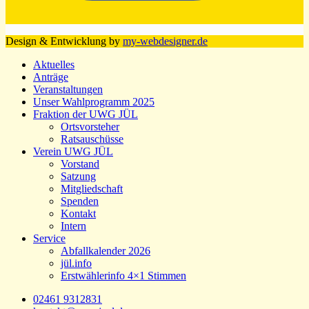
Design & Entwicklung by
my-webdesigner.de
Aktuelles
Anträge
Veranstaltungen
Unser Wahlprogramm 2025
Fraktion der UWG JÜL
Ortsvorsteher
Ratsauschüsse
Verein UWG JÜL
Vorstand
Satzung
Mitgliedschaft
Spenden
Kontakt
Intern
Service
Abfallkalender 2026
jül.info
Erstwählerinfo 4×1 Stimmen
02461 9312831