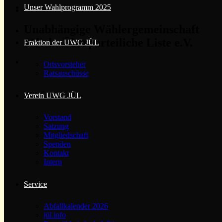
Unser Wahlprogramm 2025
Unabhängige Wählergemeinschaft
Jülichs Überparteiliche Liste e.V.
Fraktion der UWG JÜL
Ortsvorsteher
Ratsauschüsse
Verein UWG JÜL
Vorstand
Satzung
Mitgliedschaft
Spenden
Kontakt
Intern
Service
Abfallkalender 2026
jül.info