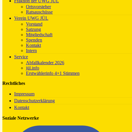
Fraktion der UWG JÜL
Ortsvorsteher
Ratsauschüsse
Verein UWG JÜL
Vorstand
Satzung
Mitgliedschaft
Spenden
Kontakt
Intern
Service
Abfallkalender 2026
jül.info
Erstwählerinfo 4×1 Stimmen
Rechtliches
Impressum
Datenschutzerklärung
Kontakt
Soziale Netzwerke