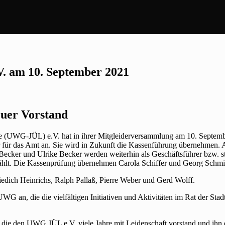
. am 10. September 2021
uer Vorstand
e (UWG-JÜL) e.V. hat in ihrer Mitgleiderversammlung am 10. September
r für das Amt an. Sie wird in Zukunft die Kassenführung übernehmen. A
Becker und Ulrike Becker werden weiterhin als Geschäftsführer bzw. st
ewählt. Die Kassenprüfung übernehmen Carola Schiffer und Georg Schmi
iedich Heinrichs, Ralph Pallaß, Pierre Weber und Gerd Wolff.
G an, die die vielfältigen Initiativen und Aktivitäten im Rat der Stad
die den UWG JÜL e.V. viele Jahre mit Leidenschaft vorstand und ihn er