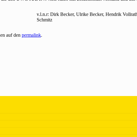
v.l.n.r: Dirk Becker, Ulrike Becker, Hendrik Vollra
Schmitz
hen auf den
permalink
.