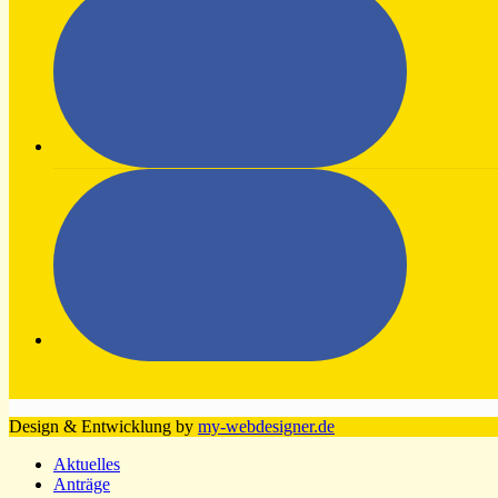
Design & Entwicklung by
my-webdesigner.de
Aktuelles
Anträge