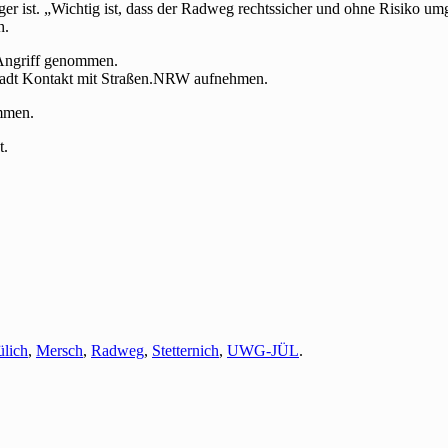
er ist. „Wichtig ist, dass der Radweg rechtssicher und ohne Risiko um
h.
 Angriff genommen.
 Stadt Kontakt mit Straßen.NRW aufnehmen.
mmen.
t.
ülich
,
Mersch
,
Radweg
,
Stetternich
,
UWG-JÜL
.