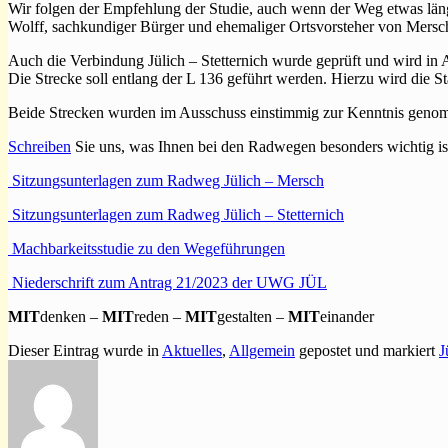
Wir folgen der Empfehlung der Studie, auch wenn der Weg etwas läng
Wolff, sachkundiger Bürger und ehemaliger Ortsvorsteher von Mersc
Auch die Verbindung Jülich – Stetternich wurde geprüft und wird in
Die Strecke soll entlang der L 136 geführt werden. Hierzu wird die
Beide Strecken wurden im Ausschuss einstimmig zur Kenntnis geno
Schreiben
Sie uns, was Ihnen bei den Radwegen besonders wichtig is
Sitzungsunterlagen zum Radweg Jülich – Mersch
Sitzungsunterlagen zum Radweg Jülich – Stetternich
Machbarkeitsstudie zu den Wegeführungen
Niederschrift zum Antrag 21/2023 der UWG JÜL
MIT
denken –
MIT
reden –
MIT
gestalten –
MIT
einander
Dieser Eintrag wurde in
Aktuelles
,
Allgemein
gepostet und markiert
J