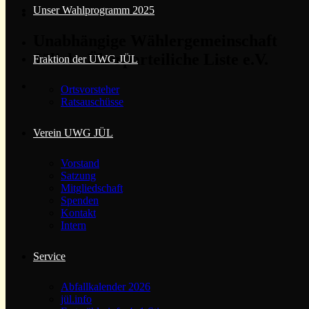
Unser Wahlprogramm 2025
Unabhängige Wählergemeinschaft
Jülichs Überparteiliche Liste e.V.
Fraktion der UWG JÜL
Ortsvorsteher
Ratsauschüsse
Verein UWG JÜL
Vorstand
Satzung
Mitgliedschaft
Spenden
Kontakt
Intern
Service
Abfallkalender 2026
jül.info