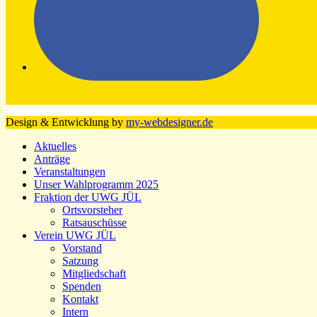
Design & Entwicklung by
my-webdesigner.de
Aktuelles
Anträge
Veranstaltungen
Unser Wahlprogramm 2025
Fraktion der UWG JÜL
Ortsvorsteher
Ratsauschüsse
Verein UWG JÜL
Vorstand
Satzung
Mitgliedschaft
Spenden
Kontakt
Intern