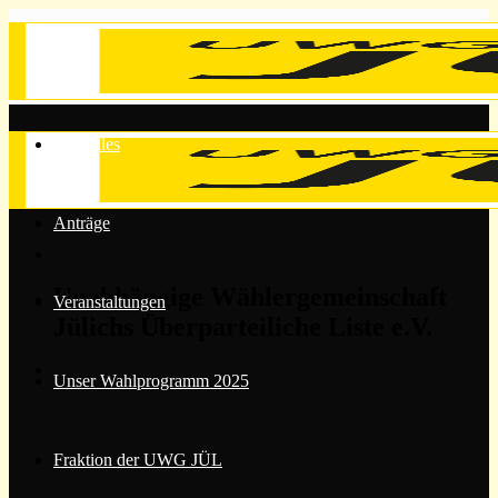
Zum
Inhalt
springen
Aktuelles
Anträge
Unabhängige Wählergemeinschaft
Veranstaltungen
Jülichs Überparteiliche Liste e.V.
Unser Wahlprogramm 2025
Fraktion der UWG JÜL