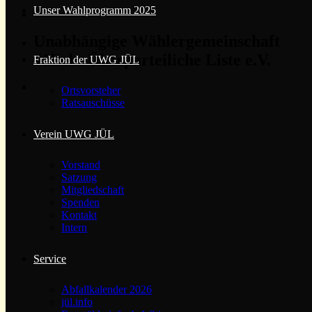
Unser Wahlprogramm 2025
Unabhängige Wählergemeinschaft
Jülichs Überparteiliche Liste e.V.
Fraktion der UWG JÜL
Ortsvorsteher
Ratsauschüsse
Verein UWG JÜL
Vorstand
Satzung
Mitgliedschaft
Spenden
Kontakt
Intern
Service
Abfallkalender 2026
jül.info