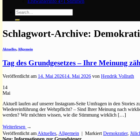
Erstwählerinfo 4×1 Stimmen
Schlagwort-Archive:
Demokrati
Aktuelles
,
Allgemein
Tag des Grundgesetzes – Ihre Meinung zäh
Veröffentlicht am
14. Mai 2026
14. Mai 2026
von
Hendrik Vollrath
14
Mai
Aktuell laufen auf unserer Instagram-Seite Umfragen in den Storie
Wiedereinführung der Wehrpflicht? – Sind Ihrer Meinung nach wirkli
werden? Wir möchten wissen, wie die Stimmung wirklich […]
Weiterlesen
→
Veröffentlicht am
Aktuelles
,
Allgemein
|
Markiert
Demokratier
,
Jülic
Neu: Informationen zur Grundsteuer