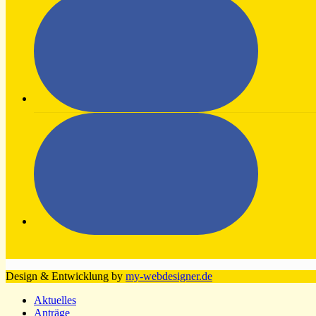
Design & Entwicklung by
my-webdesigner.de
Aktuelles
Anträge