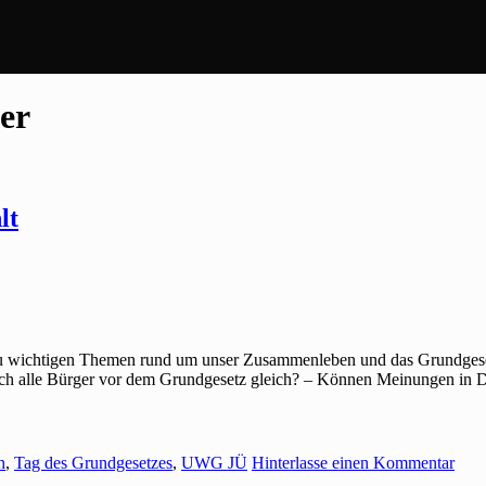
er
lt
s zu wichtigen Themen rund um unser Zusammenleben und das Grundgese
ch alle Bürger vor dem Grundgesetz gleich? – Können Meinungen in De
h
,
Tag des Grundgesetzes
,
UWG JÜ
Hinterlasse einen Kommentar