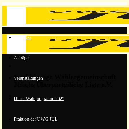
Zum
Inhalt
springen
Aktuelles
Anträge
Unabhängige Wählergemeinschaft
Veranstaltungen
Jülichs Überparteiliche Liste e.V.
Unser Wahlprogramm 2025
Fraktion der UWG JÜL