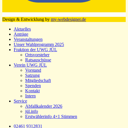
Design & Entwicklung by
my-webdesigner.de
Aktuelles
Anträge
Veranstaltungen
Unser Wahlprogramm 2025
Fraktion der UWG JÜL
Ortsvorsteher
Ratsauschüsse
Verein UWG JÜL
Vorstand
Satzung
Mitgliedschaft
Spenden
Kontakt
Intern
Service
Abfallkalender 2026
jül.info
Erstwählerinfo 4×1 Stimmen
02461 9312831