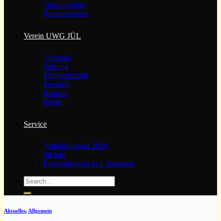
Ortsvorsteher
Ratsauschüsse
Verein UWG JÜL
Vorstand
Satzung
Mitgliedschaft
Spenden
Kontakt
Intern
Service
Abfallkalender 2026
jül.info
Erstwählerinfo 4×1 Stimmen
Aktuelles
,
Allgemein