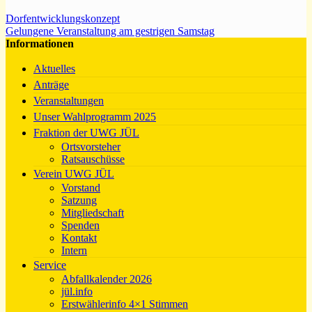
Dorfentwicklungskonzept
Gelungene Veranstaltung am gestrigen Samstag
Informationen
Aktuelles
Anträge
Veranstaltungen
Unser Wahlprogramm 2025
Fraktion der UWG JÜL
Ortsvorsteher
Ratsauschüsse
Verein UWG JÜL
Vorstand
Satzung
Mitgliedschaft
Spenden
Kontakt
Intern
Service
Abfallkalender 2026
jül.info
Erstwählerinfo 4×1 Stimmen