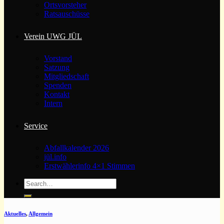
Ortsvorsteher
Ratsauschüsse
Verein UWG JÜL
Vorstand
Satzung
Mitgliedschaft
Spenden
Kontakt
Intern
Service
Abfallkalender 2026
jül.info
Erstwählerinfo 4×1 Stimmen
Aktuelles
,
Allgemein