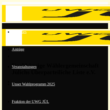
Zum
Inhalt
springen
Aktuelles
Anträge
Unabhängige Wählergemeinschaft
Veranstaltungen
Jülichs Überparteiliche Liste e.V.
Unser Wahlprogramm 2025
Fraktion der UWG JÜL