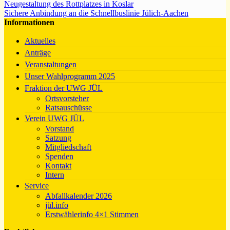
Neugestaltung des Rottplatzes in Koslar
Sichere Anbindung an die Schnellbuslinie Jülich-Aachen
Informationen
Aktuelles
Anträge
Veranstaltungen
Unser Wahlprogramm 2025
Fraktion der UWG JÜL
Ortsvorsteher
Ratsauschüsse
Verein UWG JÜL
Vorstand
Satzung
Mitgliedschaft
Spenden
Kontakt
Intern
Service
Abfallkalender 2026
jül.info
Erstwählerinfo 4×1 Stimmen