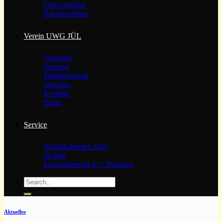
Ortsvorsteher
Ratsauschüsse
Verein UWG JÜL
Vorstand
Satzung
Mitgliedschaft
Spenden
Kontakt
Intern
Service
Abfallkalender 2026
jül.info
Erstwählerinfo 4×1 Stimmen
Aktuelles