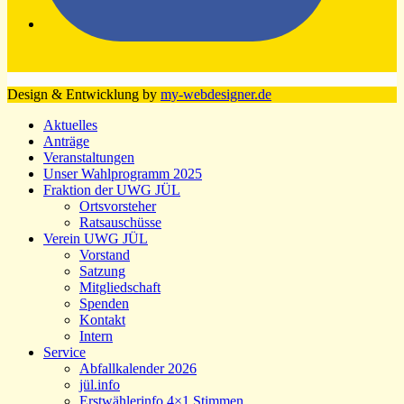
Design & Entwicklung by
my-webdesigner.de
Aktuelles
Anträge
Veranstaltungen
Unser Wahlprogramm 2025
Fraktion der UWG JÜL
Ortsvorsteher
Ratsauschüsse
Verein UWG JÜL
Vorstand
Satzung
Mitgliedschaft
Spenden
Kontakt
Intern
Service
Abfallkalender 2026
jül.info
Erstwählerinfo 4×1 Stimmen