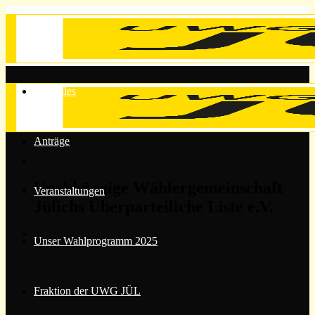
Zum
Inhalt
springen
Aktuelles
Anträge
Unabhängige Wählergemeinschaft
Veranstaltungen
Jülichs Überparteiliche Liste e.V.
Unser Wahlprogramm 2025
Fraktion der UWG JÜL