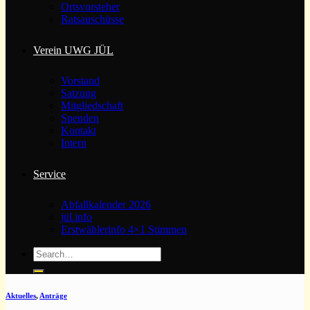
Ortsvorsteher
Ratsauschüsse
Verein UWG JÜL
Vorstand
Satzung
Mitgliedschaft
Spenden
Kontakt
Intern
Service
Abfallkalender 2026
jül.info
Erstwählerinfo 4×1 Stimmen
Aktuelles
,
Anträge