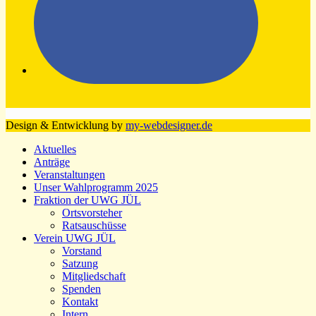
Design & Entwicklung by
my-webdesigner.de
Aktuelles
Anträge
Veranstaltungen
Unser Wahlprogramm 2025
Fraktion der UWG JÜL
Ortsvorsteher
Ratsauschüsse
Verein UWG JÜL
Vorstand
Satzung
Mitgliedschaft
Spenden
Kontakt
Intern