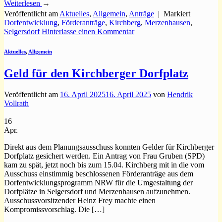
Weiterlesen
→
Veröffentlicht am
Aktuelles
,
Allgemein
,
Anträge
|
Markiert
Dorfentwicklung
,
Förderanträge
,
Kirchberg
,
Merzenhausen
,
Selgersdorf
Hinterlasse einen Kommentar
Aktuelles
,
Allgemein
Geld für den Kirchberger Dorfplatz
Veröffentlicht am
16. April 2025
16. April 2025
von
Hendrik
Vollrath
16
Apr.
Direkt aus dem Planungsausschuss konnten Gelder für Kirchberger
Dorfplatz gesichert werden. Ein Antrag von Frau Gruben (SPD)
kam zu spät, jetzt noch bis zum 15.04. Kirchberg mit in die vom
Ausschuss einstimmig beschlossenen Förderanträge aus dem
Dorfentwicklungsprogramm NRW für die Umgestaltung der
Dorfplätze in Selgersdorf und Merzenhausen aufzunehmen.
Ausschussvorsitzender Heinz Frey machte einen
Kompromissvorschlag. Die […]