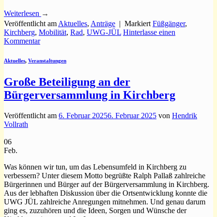
Weiterlesen
→
Veröffentlicht am
Aktuelles
,
Anträge
|
Markiert
Füßgänger
,
Kirchberg
,
Mobilität
,
Rad
,
UWG-JÜL
Hinterlasse einen
Kommentar
Aktuelles
,
Veranstaltungen
Große Beteiligung an der
Bürgerversammlung in Kirchberg
Veröffentlicht am
6. Februar 2025
6. Februar 2025
von
Hendrik
Vollrath
06
Feb.
Was können wir tun, um das Lebensumfeld in Kirchberg zu
verbessern? Unter diesem Motto begrüßte Ralph Pallaß zahlreiche
Bürgerinnen und Bürger auf der Bürgerversammlung in Kirchberg.
Aus der lebhaften Diskussion über die Ortsentwicklung konnte die
UWG JÜL zahlreiche Anregungen mitnehmen. Und genau darum
ging es, zuzuhören und die Ideen, Sorgen und Wünsche der