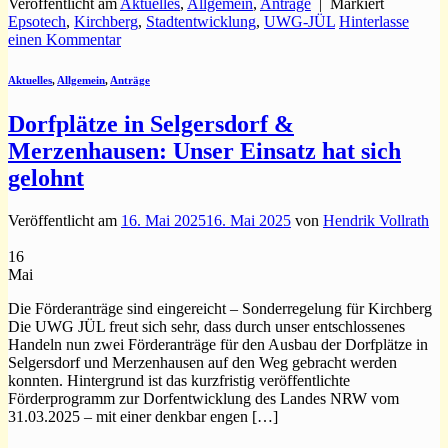
Veröffentlicht am
Aktuelles
,
Allgemein
,
Anträge
|
Markiert
Epsotech
,
Kirchberg
,
Stadtentwicklung
,
UWG-JÜL
Hinterlasse
einen Kommentar
Aktuelles
,
Allgemein
,
Anträge
Dorfplätze in Selgersdorf &
Merzenhausen: Unser Einsatz hat sich
gelohnt
Veröffentlicht am
16. Mai 2025
16. Mai 2025
von
Hendrik Vollrath
16
Mai
Die Förderanträge sind eingereicht – Sonderregelung für Kirchberg
Die UWG JÜL freut sich sehr, dass durch unser entschlossenes
Handeln nun zwei Förderanträge für den Ausbau der Dorfplätze in
Selgersdorf und Merzenhausen auf den Weg gebracht werden
konnten. Hintergrund ist das kurzfristig veröffentlichte
Förderprogramm zur Dorfentwicklung des Landes NRW vom
31.03.2025 – mit einer denkbar engen […]