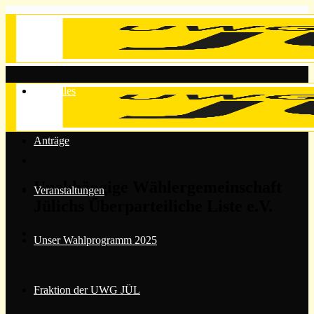
Zum
Inhalt
springen
Aktuelles
Anträge
Unabhängige Wählergemeinschaft
Veranstaltungen
Jülichs Überparteiliche Liste e.V.
Unser Wahlprogramm 2025
Fraktion der UWG JÜL