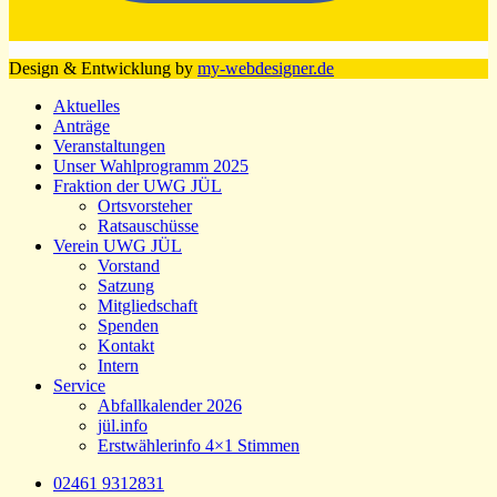
Design & Entwicklung by
my-webdesigner.de
Aktuelles
Anträge
Veranstaltungen
Unser Wahlprogramm 2025
Fraktion der UWG JÜL
Ortsvorsteher
Ratsauschüsse
Verein UWG JÜL
Vorstand
Satzung
Mitgliedschaft
Spenden
Kontakt
Intern
Service
Abfallkalender 2026
jül.info
Erstwählerinfo 4×1 Stimmen
02461 9312831